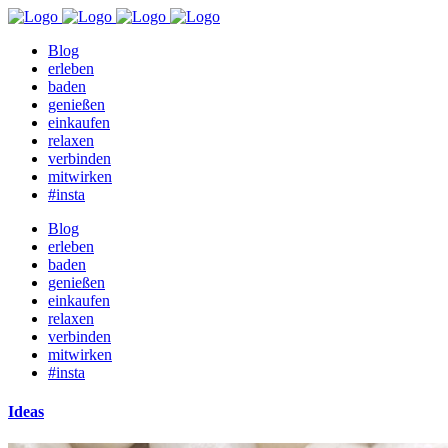
Blog
erleben
baden
genießen
einkaufen
relaxen
verbinden
mitwirken
#insta
Blog
erleben
baden
genießen
einkaufen
relaxen
verbinden
mitwirken
#insta
Ideas