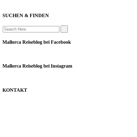
auswandern
SUCHEN & FINDEN
Search
for:
Mallorca Reiseblog bei Facebook
Mallorca Reiseblog bei Instagram
KONTAKT
monika schäfer
+49 176 22003188
moni@mallorca-reiseblog.de
impressum
datenschutz