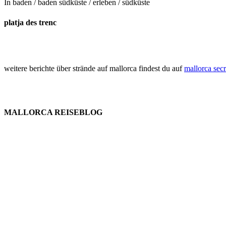
In
baden / baden südküste / erleben / südküste
platja des trenc
weitere berichte über strände auf mallorca findest du auf
mallorca secr
MALLORCA REISEBLOG
willkommen
genießen
einkaufen
baden
relaxen
impressum
erleben
datenschutz
mitwirken
instagram
verbinden