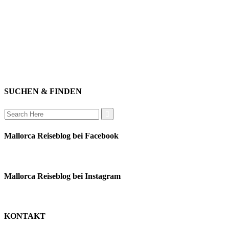
relaxen
impressum
erleben
datenschutz
mitwirken
instagram
verbinden
auswandern
SUCHEN & FINDEN
Search
for:
Mallorca Reiseblog bei Facebook
Mallorca Reiseblog bei Instagram
KONTAKT