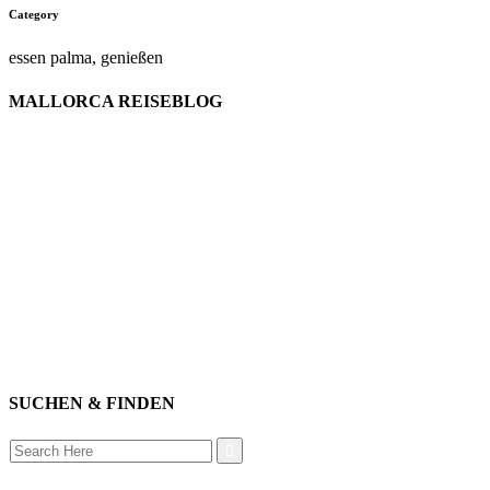
Category
essen palma, genießen
MALLORCA REISEBLOG
willkommen
genießen
einkaufen
baden
relaxen
impressum
erleben
datenschutz
mitwirken
instagram
verbinden
auswandern
SUCHEN & FINDEN
Search
for: