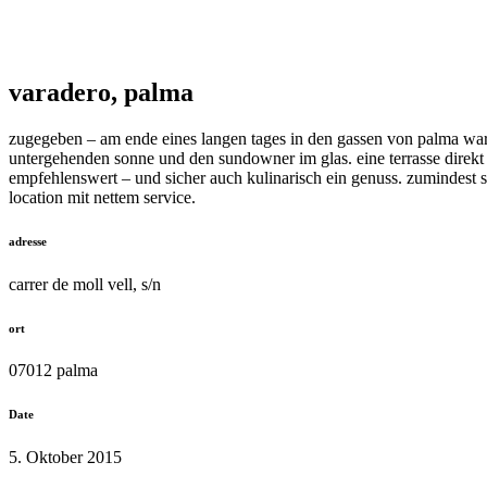
varadero, palma
zugegeben – am ende eines langen tages in den gassen von palma war d
untergehenden sonne und den sundowner im glas. eine terrasse direkt 
empfehlenswert – und sicher auch kulinarisch ein genuss. zumindest sp
location mit nettem service.
adresse
carrer de moll vell, s/n
ort
07012 palma
Date
5. Oktober 2015