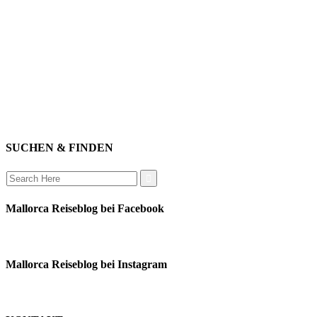
einkaufen
baden
relaxen
impressum
erleben
datenschutz
mitwirken
instagram
verbinden
auswandern
SUCHEN & FINDEN
Search
for:
Mallorca Reiseblog bei Facebook
Mallorca Reiseblog bei Instagram