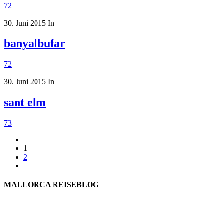
72
30. Juni 2015
In
banyalbufar
72
30. Juni 2015
In
sant elm
73
1
2
MALLORCA REISEBLOG
willkommen
genießen