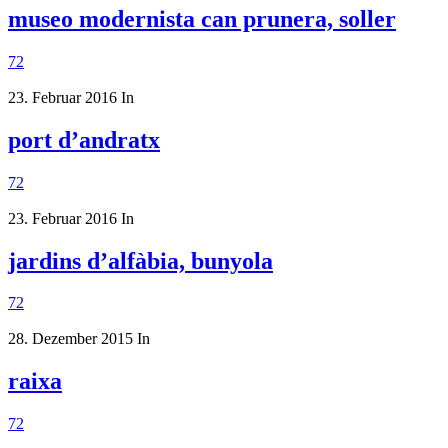
museo modernista can prunera, soller
72
23. Februar 2016
In
port d’andratx
72
23. Februar 2016
In
jardins d’alfàbia, bunyola
72
28. Dezember 2015
In
raixa
72