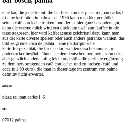
bar bosch, palma
eine bar, die jeder kennt! die bar bosch an der placa rei joan carlos I
ist eine institution in palma. seit 1936 kann man hier gemütlich
seinen café con leche trinken. und der ist hier ganz besonders gut,
denn die warme milch wird erst direkt am tisch zum kaffee in die
tasse gegossen. hier wird kaffeegenuss zelebriert! dazu kann man
aus der karte diverse speisen oder auch andere getränke wählen. das
bild zeigt eine coca de patata – eine mallorquinsche
kartoffelspezialität, die für das dorf valldemossa bekannt ist. mit
puderzucker bestäubt ähnelt sie den deutschen berlinern, schmeckt
aber gänzlich anders. luftig leicht und süß – die perfekte ergänzung
zu dem hervorragenden café con leche. und zu preisen (café und
coca je 1,90 euro), die man in dieser lage im zentrum von palma
definitiv nicht erwartet.
adresse
plaza rei joan carles I, 6
ort
07012 palma