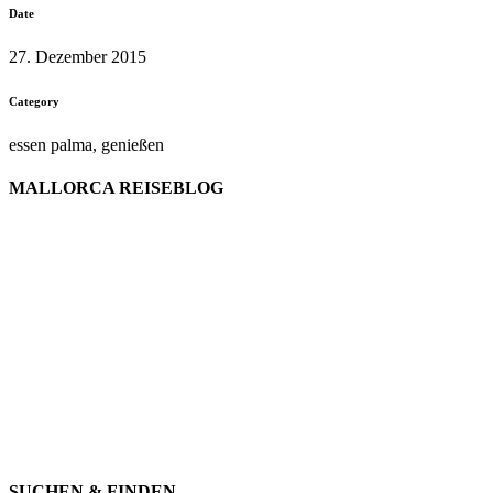
Date
27. Dezember 2015
Category
essen palma, genießen
MALLORCA REISEBLOG
willkommen
genießen
einkaufen
baden
relaxen
impressum
erleben
datenschutz
mitwirken
instagram
verbinden
auswandern
SUCHEN & FINDEN