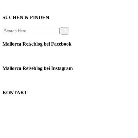
auswandern
SUCHEN & FINDEN
Search
for:
Mallorca Reiseblog bei Facebook
Mallorca Reiseblog bei Instagram
KONTAKT
monika schäfer
+49 176 22003188
moni@mallorca-reiseblog.de
impressum
datenschutz