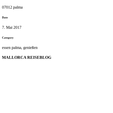
07012 palma
Date
7. Mai 2017
Category
essen palma, genießen
MALLORCA REISEBLOG
willkommen
genießen
einkaufen
baden
relaxen
impressum
erleben
datenschutz
mitwirken
instagram
verbinden