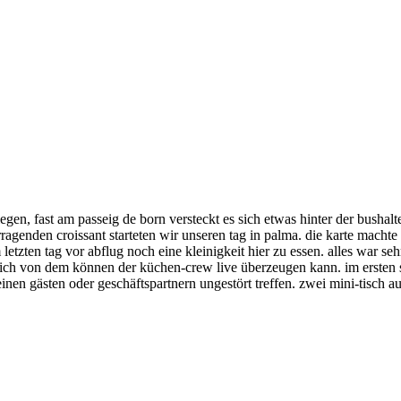
en, fast am passeig de born versteckt es sich etwas hinter der bushalt
ragenden croissant starteten wir unseren tag in palma. die karte machte 
etzten tag vor abflug noch eine kleinigkeit hier zu essen. alles war se
 sich von dem können der küchen-crew live überzeugen kann. im ersten st
einen gästen oder geschäftspartnern ungestört treffen. zwei mini-tisch