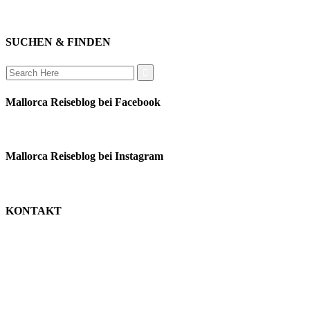
verbinden
auswandern
SUCHEN & FINDEN
Search
for:
Mallorca Reiseblog bei Facebook
Mallorca Reiseblog bei Instagram
KONTAKT
monika schäfer
+49 176 22003188
moni@mallorca-reiseblog.de
impressum
datenschutz