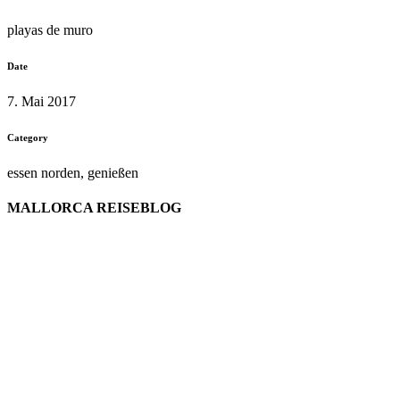
playas de muro
Date
7. Mai 2017
Category
essen norden, genießen
MALLORCA REISEBLOG
willkommen
genießen
einkaufen
baden
relaxen
impressum
erleben
datenschutz
mitwirken
instagram