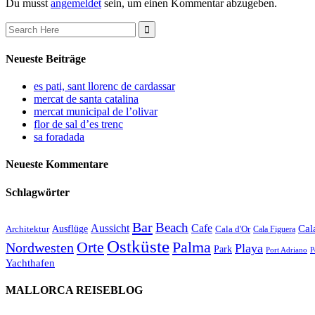
Du musst
angemeldet
sein, um einen Kommentar abzugeben.
Search
for:
Neueste Beiträge
es pati, sant llorenc de cardassar
mercat de santa catalina
mercat municipal de l’olivar
flor de sal d’es trenc
sa foradada
Neueste Kommentare
Schlagwörter
Bar
Beach
Cafe
Aussicht
Ausflüge
Cal
Architektur
Cala d'Or
Cala Figuera
Ostküste
Orte
Palma
Nordwesten
Playa
Park
Port Adriano
P
Yachthafen
MALLORCA REISEBLOG