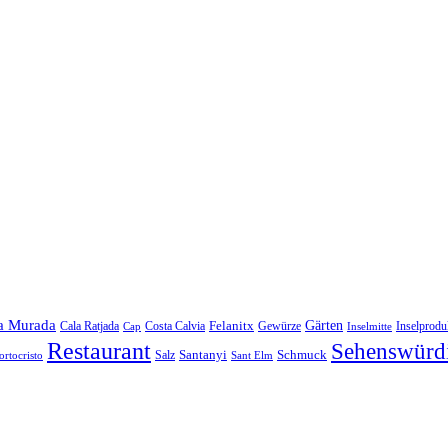
a Murada
Gärten
Felanitx
Cala Ratjada
Costa Calvia
Gewürze
Inselprodu
Cap
Inselmitte
Restaurant
Sehenswürdi
Santanyi
Schmuck
Salz
ortocristo
Sant Elm