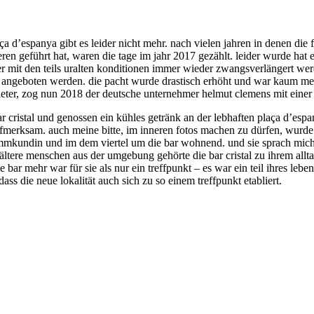
 plaça d’espanya gibt es leider nicht mehr. nach vielen jahren in denen d
en geführt hat, waren die tage im jahr 2017 gezählt. leider wurde hat e
er mit den teils uralten konditionen immer wieder zwangsverlängert wer
kt angeboten werden. die pacht wurde drastisch erhöht und war kaum m
ter, zog nun 2018 der deutsche unternehmer helmut clemens mit einer neu
bar cristal und genossen ein kühles getränk an der lebhaften plaça d’es
fmerksam. auch meine bitte, im inneren fotos machen zu dürfen, wurde m
tammkundin und im dem viertel um die bar wohnend. und sie sprach mich
e ältere menschen aus der umgebung gehörte die bar cristal zu ihrem allt
e bar mehr war für sie als nur ein treffpunkt – es war ein teil ihres le
s die neue lokalität auch sich zu so einem treffpunkt etabliert.