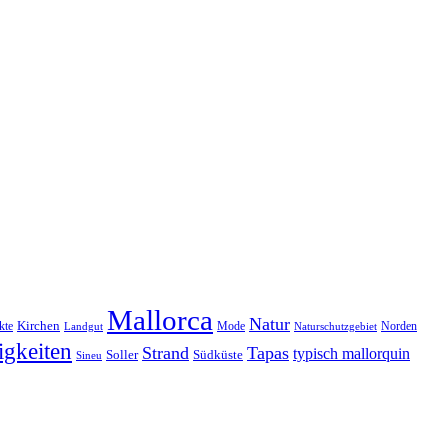
Mallorca
Natur
Kirchen
kte
Mode
Norden
Landgut
Naturschutzgebiet
gkeiten
Strand
Tapas
typisch mallorquin
Soller
Südküste
Sineu