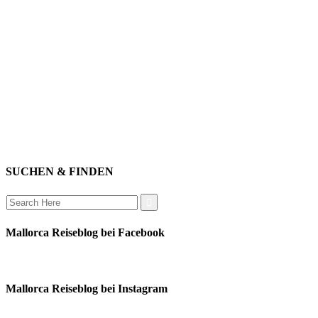
willkommen
genießen
einkaufen
baden
relaxen
impressum
erleben
datenschutz
mitwirken
instagram
verbinden
auswandern
SUCHEN & FINDEN
Search
for:
Mallorca Reiseblog bei Facebook
Mallorca Reiseblog bei Instagram