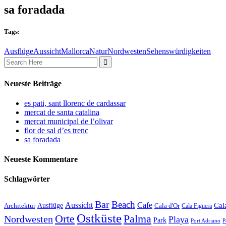
sa foradada
Tags:
Ausflüge
Aussicht
Mallorca
Natur
Nordwesten
Sehenswürdigkeiten
Search
for:
Neueste Beiträge
es pati, sant llorenc de cardassar
mercat de santa catalina
mercat municipal de l’olivar
flor de sal d’es trenc
sa foradada
Neueste Kommentare
Schlagwörter
Bar
Beach
Cafe
Aussicht
Ausflüge
Cal
Architektur
Cala d'Or
Cala Figuera
Ostküste
Orte
Palma
Nordwesten
Playa
Park
Port Adriano
P