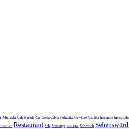
a Murada
Gärten
Felanitx
Cala Ratjada
Costa Calvia
Gewürze
Inselprodu
Cap
Inselmitte
Restaurant
Sehenswürdi
Santanyi
Schmuck
Salz
ortocristo
Sant Elm