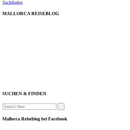
Yachthafen
MALLORCA REISEBLOG
willkommen
genießen
einkaufen
baden
relaxen
impressum
erleben
datenschutz
mitwirken
instagram
verbinden
auswandern
SUCHEN & FINDEN
Search
for:
Mallorca Reiseblog bei Facebook