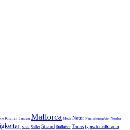
Mallorca
Natur
Kirchen
kte
Mode
Norden
Landgut
Naturschutzgebiet
gkeiten
Strand
Tapas
typisch mallorquin
Soller
Südküste
Sineu