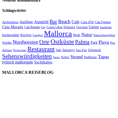
Neueste Kommentare
Schlagwörter
Bar
Beach
Cafe
Aussicht
Ausflüge
Architektur
Cala d'Or
Cala Figuera
Cala Murada
Gärten
Felanitx
Cala Ratjada
Costa Calvia
Gewürze
Cap
Inselmitte
Mallorca
Natur
Kirchen
Inselprodukte
Mode
Landgut
Naturschutzgebiet
Ostküste
Orte
Palma
Nordwesten
Playa
Park
Norden
Port
Restaurant
Santanyi
Schmuck
Salz
Adriano
Portocristo
Sant Elm
Sehenswürdigkeiten
Strand
Tapas
Soller
Südküste
Sineu
typisch mallorquin
Yachthafen
MALLORCA REISEBLOG
willkommen
genießen
einkaufen
baden
relaxen
impressum
erleben
datenschutz