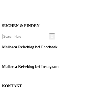
mitwirken
instagram
verbinden
auswandern
SUCHEN & FINDEN
Search
for:
Mallorca Reiseblog bei Facebook
Mallorca Reiseblog bei Instagram
KONTAKT
monika schäfer
+49 176 22003188
moni@mallorca-reiseblog.de