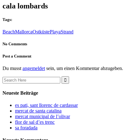
cala lombards
Tags:
Beach
Mallorca
Ostküste
Playa
Strand
No Comments
Post a Comment
Du musst
angemeldet
sein, um einen Kommentar abzugeben.
Search
for:
Neueste Beiträge
es pati, sant llorenc de cardassar
mercat de santa catalina
mercat municipal de l’olivar
flor de sal d’es trenc
sa foradada