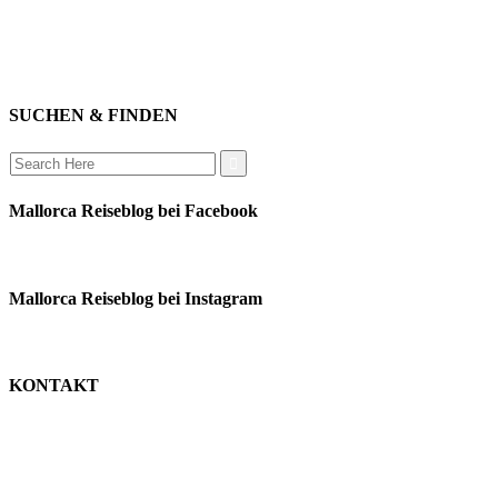
mitwirken
instagram
verbinden
auswandern
SUCHEN & FINDEN
Search
for:
Mallorca Reiseblog bei Facebook
Mallorca Reiseblog bei Instagram
KONTAKT
monika schäfer
+49 176 22003188
moni@mallorca-reiseblog.de