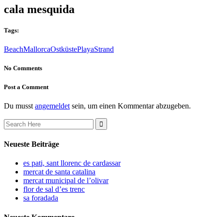
cala mesquida
Tags:
Beach
Mallorca
Ostküste
Playa
Strand
No Comments
Post a Comment
Du musst
angemeldet
sein, um einen Kommentar abzugeben.
Search
for:
Neueste Beiträge
es pati, sant llorenc de cardassar
mercat de santa catalina
mercat municipal de l’olivar
flor de sal d’es trenc
sa foradada