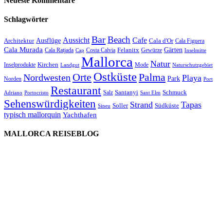
Neueste Kommentare
Schlagwörter
Bar
Beach
Cafe
Aussicht
Ausflüge
Architektur
Cala d'Or
Cala Figuera
Cala Murada
Gärten
Felanitx
Cala Ratjada
Costa Calvia
Gewürze
Cap
Inselmitte
Mallorca
Natur
Kirchen
Inselprodukte
Mode
Landgut
Naturschutzgebiet
Ostküste
Orte
Palma
Nordwesten
Playa
Park
Norden
Port
Restaurant
Santanyi
Schmuck
Salz
Adriano
Portocristo
Sant Elm
Sehenswürdigkeiten
Strand
Tapas
Soller
Südküste
Sineu
typisch mallorquin
Yachthafen
MALLORCA REISEBLOG
willkommen
genießen
einkaufen
baden
relaxen
impressum
erleben
datenschutz