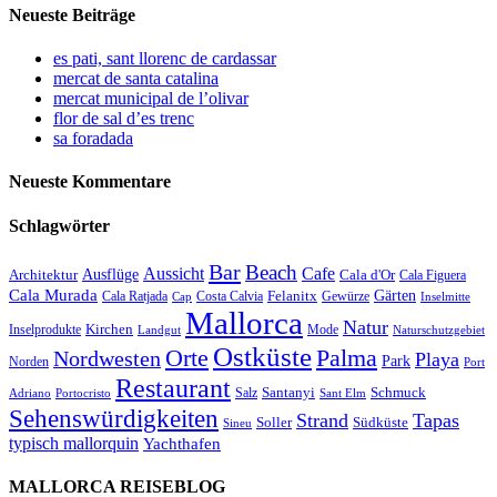
Neueste Beiträge
es pati, sant llorenc de cardassar
mercat de santa catalina
mercat municipal de l’olivar
flor de sal d’es trenc
sa foradada
Neueste Kommentare
Schlagwörter
Bar
Beach
Cafe
Aussicht
Ausflüge
Architektur
Cala d'Or
Cala Figuera
Cala Murada
Gärten
Felanitx
Cala Ratjada
Costa Calvia
Gewürze
Cap
Inselmitte
Mallorca
Natur
Kirchen
Inselprodukte
Mode
Landgut
Naturschutzgebiet
Ostküste
Orte
Palma
Nordwesten
Playa
Park
Norden
Port
Restaurant
Santanyi
Schmuck
Salz
Adriano
Portocristo
Sant Elm
Sehenswürdigkeiten
Strand
Tapas
Soller
Südküste
Sineu
typisch mallorquin
Yachthafen
MALLORCA REISEBLOG