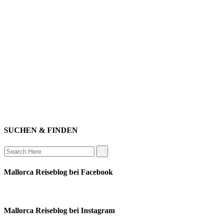
willkommen
genießen
einkaufen
baden
relaxen
impressum
erleben
datenschutz
mitwirken
instagram
verbinden
auswandern
SUCHEN & FINDEN
Search
for:
Mallorca Reiseblog bei Facebook
Mallorca Reiseblog bei Instagram