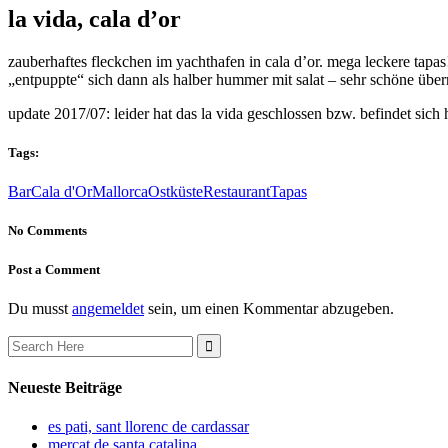
la vida, cala d’or
zauberhaftes fleckchen im yachthafen in cala d’or. mega leckere tapas
„entpuppte“ sich dann als halber hummer mit salat – sehr schöne übe
update 2017/07: leider hat das la vida geschlossen bzw. befindet sich 
Tags:
Bar
Cala d'Or
Mallorca
Ostküste
Restaurant
Tapas
No Comments
Post a Comment
Du musst
angemeldet
sein, um einen Kommentar abzugeben.
Search
for:
Neueste Beiträge
es pati, sant llorenc de cardassar
mercat de santa catalina