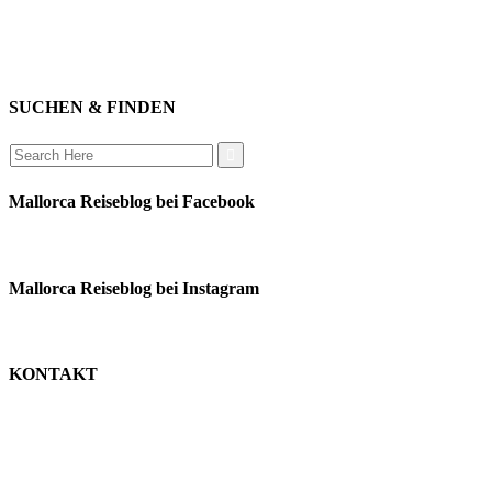
mitwirken
instagram
verbinden
auswandern
SUCHEN & FINDEN
Search
for:
Mallorca Reiseblog bei Facebook
Mallorca Reiseblog bei Instagram
KONTAKT
monika schäfer
+49 176 22003188
moni@mallorca-reiseblog.de