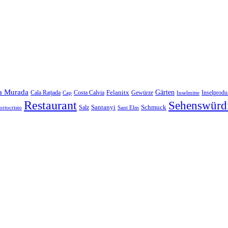
a Murada
Gärten
Felanitx
Cala Ratjada
Costa Calvia
Gewürze
Inselprodu
Cap
Inselmitte
Restaurant
Sehenswürdi
Santanyi
Schmuck
Salz
ortocristo
Sant Elm