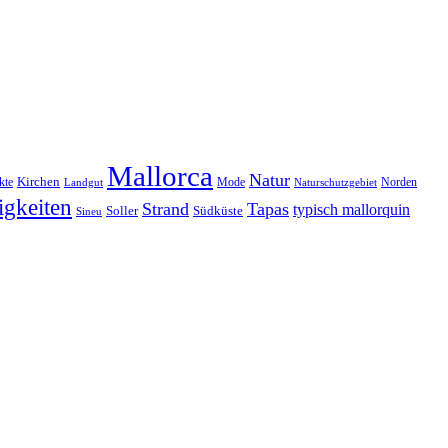
Mallorca
Natur
Kirchen
kte
Mode
Norden
Landgut
Naturschutzgebiet
gkeiten
Strand
Tapas
typisch mallorquin
Soller
Südküste
Sineu