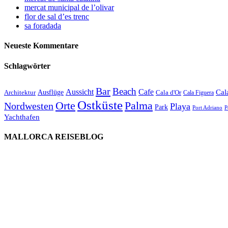
mercat municipal de l’olivar
flor de sal d’es trenc
sa foradada
Neueste Kommentare
Schlagwörter
Bar
Beach
Cafe
Aussicht
Ausflüge
Cal
Architektur
Cala d'Or
Cala Figuera
Ostküste
Orte
Palma
Nordwesten
Playa
Park
Port Adriano
P
Yachthafen
MALLORCA REISEBLOG
willkommen
genießen
einkaufen
baden
relaxen
impressum
erleben
datenschutz