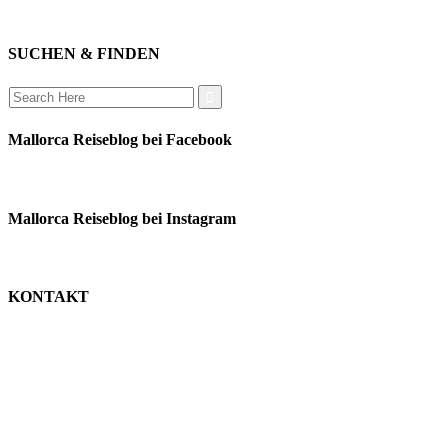
auswandern
SUCHEN & FINDEN
Search
for:
Mallorca Reiseblog bei Facebook
Mallorca Reiseblog bei Instagram
KONTAKT
monika schäfer
+49 176 22003188
moni@mallorca-reiseblog.de
impressum
datenschutz