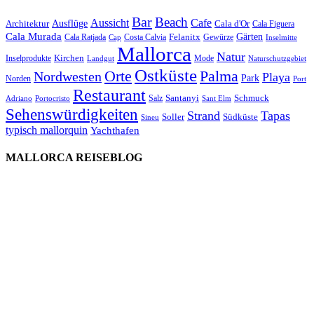
Bar
Beach
Cafe
Aussicht
Ausflüge
Architektur
Cala d'Or
Cala Figuera
Cala Murada
Gärten
Felanitx
Cala Ratjada
Costa Calvia
Gewürze
Cap
Inselmitte
Mallorca
Natur
Kirchen
Inselprodukte
Mode
Landgut
Naturschutzgebiet
Ostküste
Orte
Palma
Nordwesten
Playa
Park
Norden
Port
Restaurant
Santanyi
Schmuck
Salz
Adriano
Portocristo
Sant Elm
Sehenswürdigkeiten
Strand
Tapas
Soller
Südküste
Sineu
typisch mallorquin
Yachthafen
MALLORCA REISEBLOG
willkommen
genießen
einkaufen
baden
relaxen
impressum
erleben
datenschutz
mitwirken
instagram
verbinden