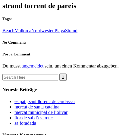
strand torrent de pareis
Tags:
Beach
Mallorca
Nordwesten
Playa
Strand
No Comments
Post a Comment
Du musst
angemeldet
sein, um einen Kommentar abzugeben.
Search
for:
Neueste Beiträge
es pati, sant llorenc de cardassar
mercat de santa catalina
mercat municipal de l’olivar
flor de sal d’es trenc
sa foradada