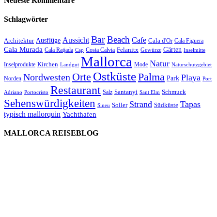
Neueste Kommentare
Schlagwörter
Bar
Beach
Cafe
Aussicht
Ausflüge
Architektur
Cala d'Or
Cala Figuera
Cala Murada
Gärten
Felanitx
Cala Ratjada
Costa Calvia
Gewürze
Cap
Inselmitte
Mallorca
Natur
Kirchen
Inselprodukte
Mode
Landgut
Naturschutzgebiet
Ostküste
Orte
Palma
Nordwesten
Playa
Park
Norden
Port
Restaurant
Santanyi
Schmuck
Salz
Adriano
Portocristo
Sant Elm
Sehenswürdigkeiten
Strand
Tapas
Soller
Südküste
Sineu
typisch mallorquin
Yachthafen
MALLORCA REISEBLOG
willkommen
genießen
einkaufen
baden
relaxen
impressum
erleben
datenschutz