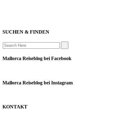
mitwirken
instagram
verbinden
auswandern
SUCHEN & FINDEN
Search
for:
Mallorca Reiseblog bei Facebook
Mallorca Reiseblog bei Instagram
KONTAKT
monika schäfer
+49 176 22003188
moni@mallorca-reiseblog.de