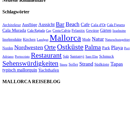
Neueste Kommentare
Schlagwörter
Bar
Beach
Cafe
Aussicht
Ausflüge
Architektur
Cala d'Or
Cala Figuera
Cala Murada
Gärten
Felanitx
Cala Ratjada
Costa Calvia
Gewürze
Cap
Inselmitte
Mallorca
Natur
Kirchen
Inselprodukte
Mode
Landgut
Naturschutzgebiet
Ostküste
Orte
Palma
Nordwesten
Playa
Park
Norden
Port
Restaurant
Santanyi
Schmuck
Salz
Adriano
Portocristo
Sant Elm
Sehenswürdigkeiten
Strand
Tapas
Soller
Südküste
Sineu
typisch mallorquin
Yachthafen
MALLORCA REISEBLOG
willkommen
genießen
einkaufen
baden
relaxen
impressum
erleben
datenschutz