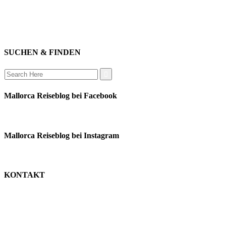
mitwirken
instagram
verbinden
auswandern
SUCHEN & FINDEN
Search
for:
Mallorca Reiseblog bei Facebook
Mallorca Reiseblog bei Instagram
KONTAKT
monika schäfer
+49 176 22003188
moni@mallorca-reiseblog.de