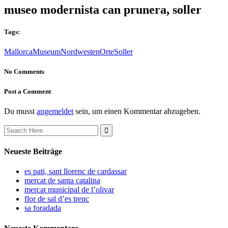
museo modernista can prunera, soller
Tags:
Mallorca
Museum
Nordwesten
Orte
Soller
No Comments
Post a Comment
Du musst
angemeldet
sein, um einen Kommentar abzugeben.
Search
for:
Neueste Beiträge
es pati, sant llorenc de cardassar
mercat de santa catalina
mercat municipal de l’olivar
flor de sal d’es trenc
sa foradada