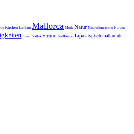
Mallorca
Natur
Kirchen
kte
Mode
Norden
Landgut
Naturschutzgebiet
gkeiten
Strand
Tapas
typisch mallorquin
Soller
Südküste
Sineu