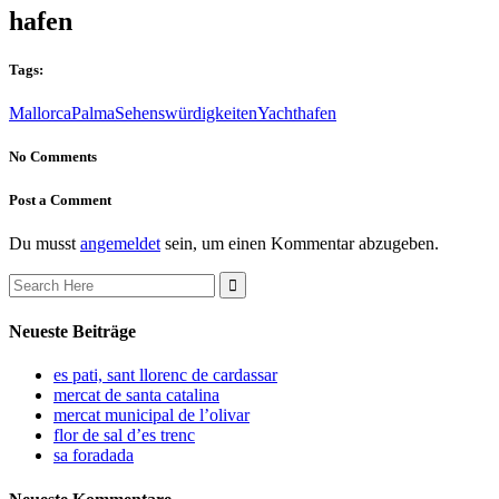
hafen
Tags:
Mallorca
Palma
Sehenswürdigkeiten
Yachthafen
No Comments
Post a Comment
Du musst
angemeldet
sein, um einen Kommentar abzugeben.
Search
for:
Neueste Beiträge
es pati, sant llorenc de cardassar
mercat de santa catalina
mercat municipal de l’olivar
flor de sal d’es trenc
sa foradada