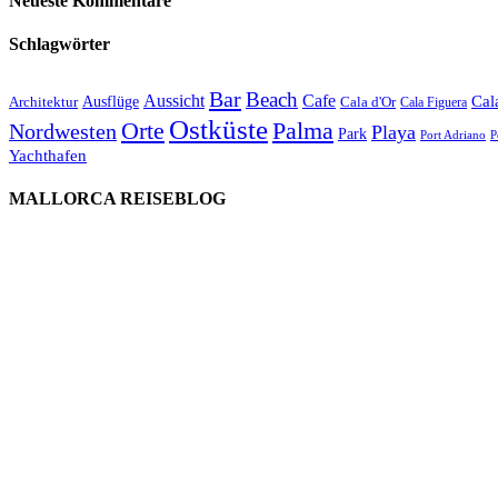
Neueste Kommentare
Schlagwörter
Bar
Beach
Cafe
Aussicht
Ausflüge
Cal
Architektur
Cala d'Or
Cala Figuera
Ostküste
Orte
Palma
Nordwesten
Playa
Park
Port Adriano
P
Yachthafen
MALLORCA REISEBLOG
willkommen
genießen
einkaufen
baden
relaxen
impressum
erleben
datenschutz
mitwirken
instagram
verbinden
auswandern