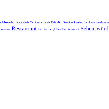
a Murada
Gärten
Felanitx
Cala Ratjada
Costa Calvia
Gewürze
Inselprodu
Cap
Inselmitte
Restaurant
Sehenswürdi
Santanyi
Schmuck
Salz
ortocristo
Sant Elm