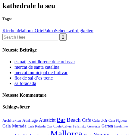
kathedrale la seu
Tags:
Kirchen
Mallorca
Orte
Palma
Sehenswürdigkeiten
Search
for:
Neueste Beiträge
es pati, sant llorenc de cardassar
mercat de santa catalina
mercat municipal de l’olivar
flor de sal d’es trenc
sa foradada
Neueste Kommentare
Schlagwörter
Bar
Beach
Cafe
Aussicht
Ausflüge
Architektur
Cala d'Or
Cala Figuera
Cala Murada
Gärten
Felanitx
Cala Ratjada
Costa Calvia
Gewürze
Cap
Inselmitte
Mallorca
Natur