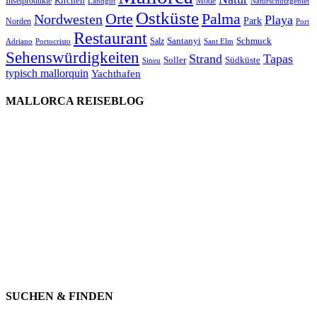
Kirchen
Inselprodukte
Mode
Landgut
Naturschutzgebiet
Ostküste
Orte
Palma
Nordwesten
Playa
Park
Norden
Port
Restaurant
Santanyi
Schmuck
Salz
Adriano
Portocristo
Sant Elm
Sehenswürdigkeiten
Strand
Tapas
Soller
Südküste
Sineu
typisch mallorquin
Yachthafen
MALLORCA REISEBLOG
willkommen
genießen
einkaufen
baden
relaxen
impressum
erleben
datenschutz
mitwirken
instagram
verbinden
auswandern
SUCHEN & FINDEN