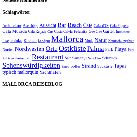
Neueste Kommentare
Schlagwörter
Bar
Beach
Cafe
Aussicht
Ausflüge
Architektur
Cala d'Or
Cala Figuera
Cala Murada
Gärten
Felanitx
Cala Ratjada
Costa Calvia
Gewürze
Cap
Inselmitte
Mallorca
Natur
Kirchen
Inselprodukte
Mode
Landgut
Naturschutzgebiet
Ostküste
Orte
Palma
Nordwesten
Playa
Park
Norden
Port
Restaurant
Santanyi
Schmuck
Salz
Adriano
Portocristo
Sant Elm
Sehenswürdigkeiten
Strand
Tapas
Soller
Südküste
Sineu
typisch mallorquin
Yachthafen
MALLORCA REISEBLOG
willkommen
genießen
einkaufen
baden
relaxen
impressum
erleben
datenschutz