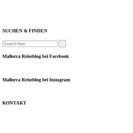
mitwirken
instagram
verbinden
auswandern
SUCHEN & FINDEN
Search
for:
Mallorca Reiseblog bei Facebook
Mallorca Reiseblog bei Instagram
KONTAKT
monika schäfer
+49 176 22003188
moni@mallorca-reiseblog.de