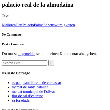
palacio real de la almudaina
Tags:
Mallorca
Orte
Palacio
Palma
Sehenswürdigkeiten
No Comments
Post a Comment
Du musst
angemeldet
sein, um einen Kommentar abzugeben.
Search
for:
Neueste Beiträge
es pati, sant llorenc de cardassar
mercat de santa catalina
mercat municipal de l’olivar
flor de sal d’es trenc
sa foradada