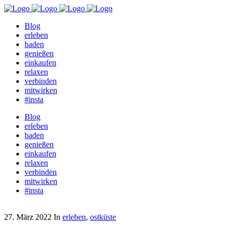
Blog
erleben
baden
genießen
einkaufen
relaxen
verbinden
mitwirken
#insta
Blog
erleben
baden
genießen
einkaufen
relaxen
verbinden
mitwirken
#insta
27. März 2022
In
erleben
,
ostküste