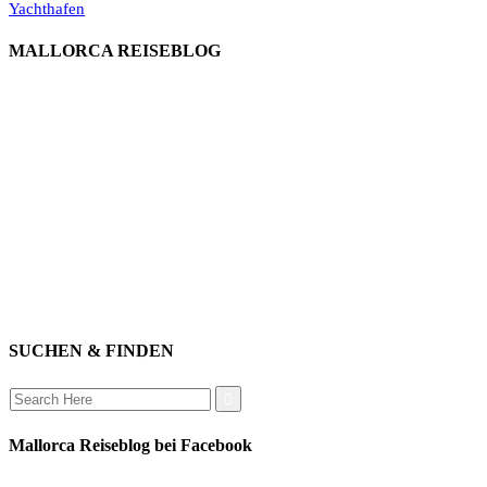
Yachthafen
MALLORCA REISEBLOG
willkommen
genießen
einkaufen
baden
relaxen
impressum
erleben
datenschutz
mitwirken
instagram
verbinden
auswandern
SUCHEN & FINDEN
Search
for:
Mallorca Reiseblog bei Facebook