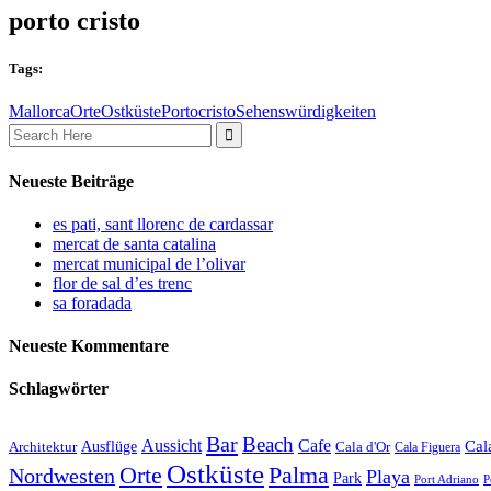
porto cristo
Tags:
Mallorca
Orte
Ostküste
Portocristo
Sehenswürdigkeiten
Search
for:
Neueste Beiträge
es pati, sant llorenc de cardassar
mercat de santa catalina
mercat municipal de l’olivar
flor de sal d’es trenc
sa foradada
Neueste Kommentare
Schlagwörter
Bar
Beach
Cafe
Aussicht
Ausflüge
Cal
Architektur
Cala d'Or
Cala Figuera
Ostküste
Orte
Palma
Nordwesten
Playa
Park
Port Adriano
P