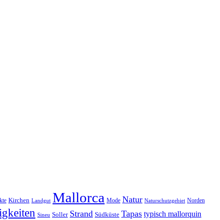
Mallorca
Natur
Kirchen
kte
Mode
Norden
Landgut
Naturschutzgebiet
gkeiten
Strand
Tapas
typisch mallorquin
Soller
Südküste
Sineu