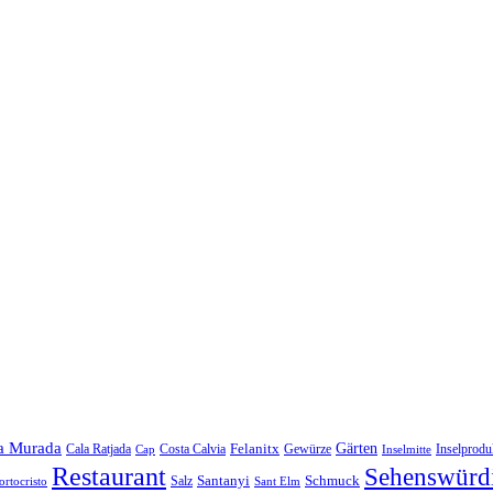
a Murada
Gärten
Felanitx
Cala Ratjada
Costa Calvia
Gewürze
Inselprodu
Cap
Inselmitte
Restaurant
Sehenswürdi
Santanyi
Schmuck
Salz
ortocristo
Sant Elm