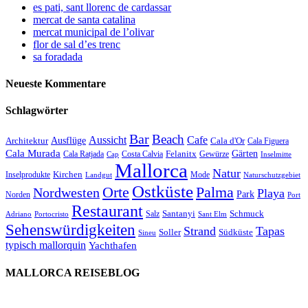
es pati, sant llorenc de cardassar
mercat de santa catalina
mercat municipal de l’olivar
flor de sal d’es trenc
sa foradada
Neueste Kommentare
Schlagwörter
Bar
Beach
Cafe
Aussicht
Ausflüge
Architektur
Cala d'Or
Cala Figuera
Cala Murada
Gärten
Felanitx
Cala Ratjada
Costa Calvia
Gewürze
Cap
Inselmitte
Mallorca
Natur
Kirchen
Inselprodukte
Mode
Landgut
Naturschutzgebiet
Ostküste
Orte
Palma
Nordwesten
Playa
Park
Norden
Port
Restaurant
Santanyi
Schmuck
Salz
Adriano
Portocristo
Sant Elm
Sehenswürdigkeiten
Strand
Tapas
Soller
Südküste
Sineu
typisch mallorquin
Yachthafen
MALLORCA REISEBLOG
willkommen