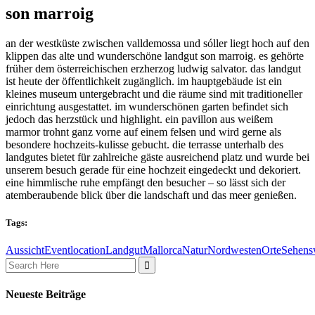
son marroig
an der westküste zwischen valldemossa und sóller liegt hoch auf den
klippen das alte und wunderschöne landgut son marroig. es gehörte
früher dem österreichischen erzherzog ludwig salvator. das landgut
ist heute der öffentlichkeit zugänglich. im hauptgebäude ist ein
kleines museum untergebracht und die räume sind mit traditioneller
einrichtung ausgestattet. im wunderschönen garten befindet sich
jedoch das herzstück und highlight. ein pavillon aus weißem
marmor trohnt ganz vorne auf einem felsen und wird gerne als
besondere hochzeits-kulisse gebucht. die terrasse unterhalb des
landgutes bietet für zahlreiche gäste ausreichend platz und wurde bei
unserem besuch gerade für eine hochzeit eingedeckt und dekoriert.
eine himmlische ruhe empfängt den besucher – so lässt sich der
atemberaubende blick über die landschaft und das meer genießen.
Tags:
Aussicht
Eventlocation
Landgut
Mallorca
Natur
Nordwesten
Orte
Sehens
Search
for:
Neueste Beiträge