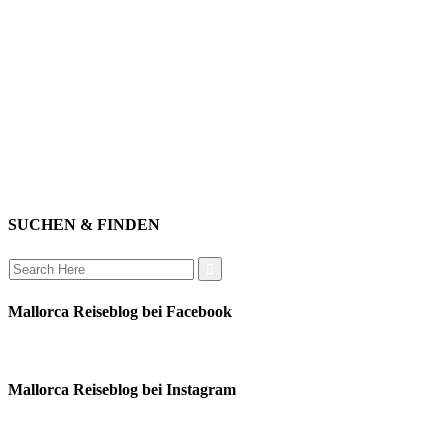
genießen
einkaufen
baden
relaxen
impressum
erleben
datenschutz
mitwirken
instagram
verbinden
auswandern
SUCHEN & FINDEN
Search
for:
Mallorca Reiseblog bei Facebook
Mallorca Reiseblog bei Instagram